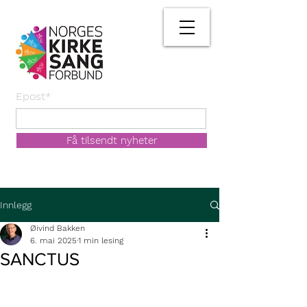
Epost*
Få tilsendt nyheter
Innlegg
Øivind Bakken
6. mai 2025
1 min lesing
SANCTUS