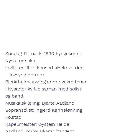
Søndag 11. mai kl 1930 Kyrkjekoret i 
Nysæter sokn
inviterer til korkonsert 
«Hele verden 
– lovsyng Herren»
BjerkrheimJazz og andre vakre tonar 
i Nysæter kyrkje saman med solist 
og band.
Musikalsk leiing: Bjarte Aadland
Sopransolist: Ingjerd Kannelønning 
Kolstad
Kapellmeister: Øystein Heide 
Aadland, m/musikarar (tangent, 