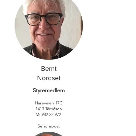
Bernt
Nordset
Styremedlem
​Hareveien 17C
1413 Tårnåsen
M:
982 22 972
Send epost