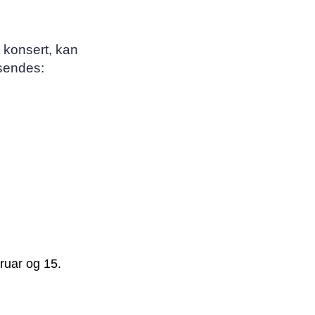
 konsert, kan
 sendes:
bruar og 15.