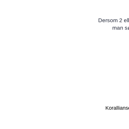
Dersom 2 el
man sø
Korallians