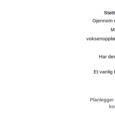
Støt
Gjennom m
M
voksenopplær
Har der
Et vanlig 
Planlegger 
ko