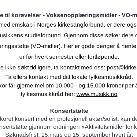
te til korøvelser - Voksenopplæringsmidler - VO-m
edlemskap i Norges kirkesangforbund, er dere ogs
usikkens studieforbund. Gjennom disse søker dere
ingsstøtte (VO-midler). Her er gode penger å hente
er før hvert semester eller fortløpende.
e ikke søkt tidligere, ta kontakt med oss:
post@kirke
Ta ellers kontakt med ditt lokale fylkesmusikkråd.
kor får gjerne mellom 10.000 - og 15.000 kroner per år
fylkesmusikkråd her:
www.musikk.no
Konsertstøtte
koret konsert med en profesjonell aktør/solist, kan 
nsertstøtte gjennom ordningen «Aktivitetsmidler for 
Søknadsfrist: 15.mars og 15. september hvert år: