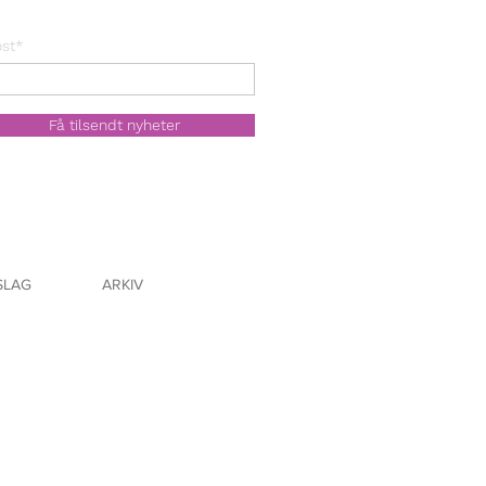
st*
Få tilsendt nyheter
SLAG
ARKIV