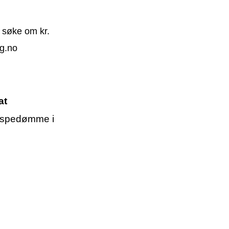
 søke om kr.
g.no
at
bispedømme i