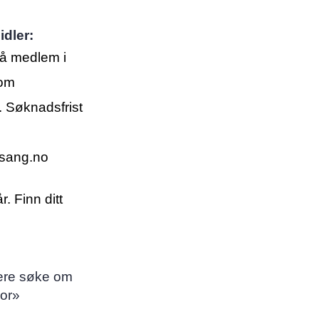
idler:
å medlem i
 om
. Søknadsfrist
sang.no
. Finn ditt
dere søke om
kor»