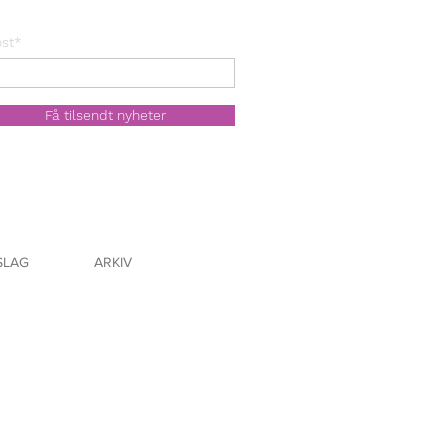
st*
Få tilsendt nyheter
SLAG
ARKIV