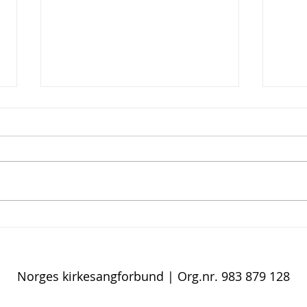
SANCTUS
Må ko
kirke
Norges kirkesangforbund
| Org.nr. 983 879 128