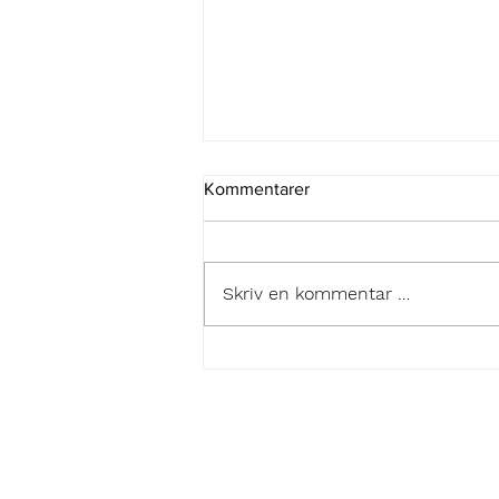
Kommentarer
Skriv en kommentar …
Kjell Karstein Øvereng utnevnt
til æresmedlem