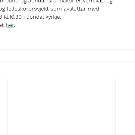
gforbund og Jondal Grendakor er vertskap og
ff og felleskorprosjekt som avsluttar med
3 kl.16.30 i Jondal kyrkje.
et 
her
.