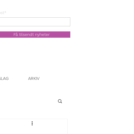
st*
Få tilsendt nyheter
SLAG
ARKIV