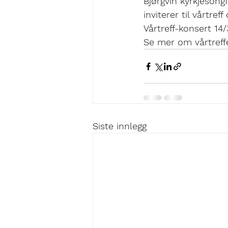
Bjørgvin kyrkjeson
inviterer til vårtre
V
årtreff-konsert 14/
Se mer om vårtreff
Siste innlegg