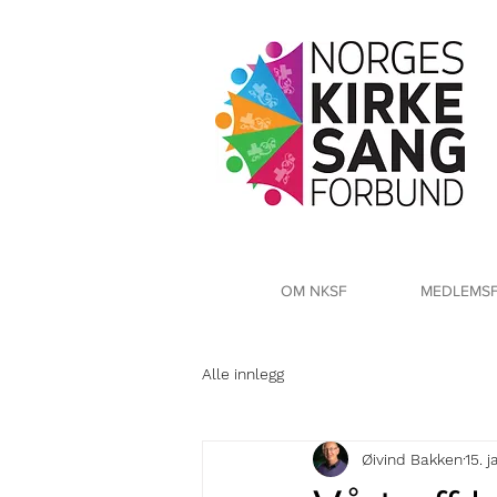
OM NKSF
MEDLEMS
Alle innlegg
Øivind Bakken
15. j